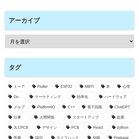
アーカイブ
タグ
ミーア
Flutter
ESP32
MBTI
本
心理
Go
マーケティング
効率化
ハードウェア
メルプ
PlatformIO
C++
電子回路
ChatGPT
仕事
人間関係
スタートアップ
起業
JLCPCB
デザイン
PCB
React
python
医療
SEO
ライフハック
知能
Firebase