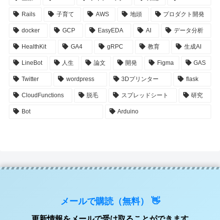
Rails
子育て
AWS
地頭
プロダクト開発
docker
GCP
EasyEDA
AI
データ分析
HealthKit
GA4
gRPC
教育
生成AI
LineBot
人生
論文
開発
Figma
GAS
Twitter
wordpress
3Dプリンター
flask
CloudFunctions
脱毛
スプレッドシート
研究
Bot
Arduino
メールで購読（無料） 👋
更新情報をメールで受け取ることができます