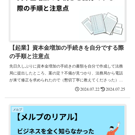
【起業】資本金増加の手続きを自分でする際
の手順と注意点
先日久しぶりに資本金増加の手続きの書類を自分で作成して法務
局に提出したところ、案の定？不備が見つかり、法務局から電話
が来て修正を求められたので（懇切丁寧に教えてくださった）、
備忘録として記載。書類作成は、そんなに難しいものではなく、
2024.07.22
2024.07.25
簡単な資本金増加だと30分もあればできてしまうので、自分でチ
ャチャっとやってしまった方が良いのと、修正があったとしても
担当者の指示通りにやればOK。
メルプ