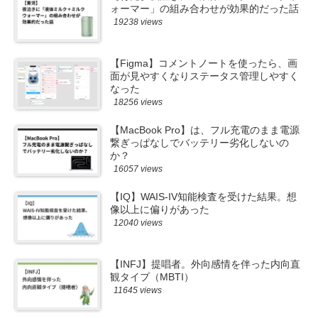
ォーマー」の組み合わせが効果的だった話
19238 views
【Figma】コメントノートを使ったら、画
面が見やすくなりステータス管理しやすく
なった
18256 views
【MacBook Pro】は、フル充電のまま電源
繋ぎっぱなしでバッテリー劣化しないの
か？
16057 views
【IQ】WAIS-IV知能検査を受けた結果。想
像以上に偏りがあった
12040 views
【INFJ】提唱者。外向感情を伴った内向直
観タイプ（MBTI）
11645 views