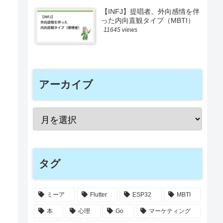
【INFJ】提唱者。外向感情を伴
った内向直観タイプ（MBTI）
11645 views
アーカイブ
タグ
ミーア
Flutter
ESP32
MBTI
本
心理
Go
マーケティング