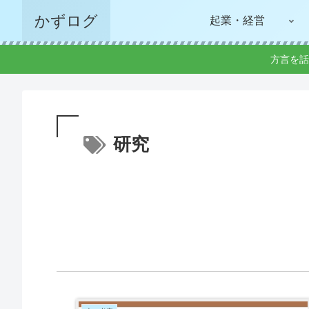
かずログ
起業・経営
方言を話
研究