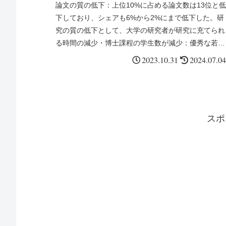
掲載
論文の質の低下：上位10%に占める論文数は13位と低
下しており、シェアも6%から2%にまで低下した。研
究の質の低下として、大学の研究者が研究に充てられ
る時間の減少・博士課程の学生数が減少：優秀な若手
が研究者を目指さないという研究環境の3つの問題が
2023.10.31
2024.07.04
ある。
スポ