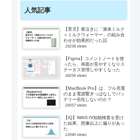
人気記事
【育児】夜泣きに「液体ミルク
＋ミルクウォーマー」の組み合
わせが効果的だった話
19238 views
【Figma】コメントノートを使
ったら、画面が見やすくなりス
テータス管理しやすくなった
18256 views
【MacBook Pro】は、フル充電
のまま電源繋ぎっぱなしでバッ
テリー劣化しないのか？
16057 views
【IQ】WAIS-IV知能検査を受け
た結果。想像以上に偏りがあっ
た
12040 views