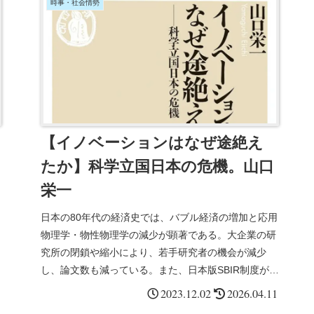
時事・社会情勢
【イノベーションはなぜ途絶え
たか】科学立国日本の危機。山口
栄一
日本の80年代の経済史では、バブル経済の増加と応用
物理学・物性物理学の減少が顕著である。大企業の研
究所の閉鎖や縮小により、若手研究者の機会が減少
し、論文数も減っている。また、日本版SBIR制度が米
国版と比較して効果が乏しいことも指摘されている。
2023.12.02
2026.04.11