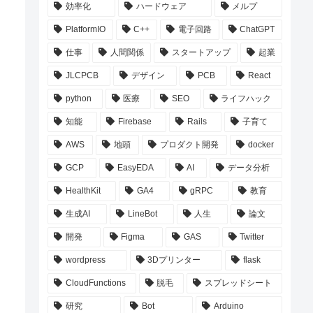
効率化
ハードウェア
メルプ
PlatformIO
C++
電子回路
ChatGPT
仕事
人間関係
スタートアップ
起業
JLCPCB
デザイン
PCB
React
python
医療
SEO
ライフハック
知能
Firebase
Rails
子育て
AWS
地頭
プロダクト開発
docker
GCP
EasyEDA
AI
データ分析
HealthKit
GA4
gRPC
教育
生成AI
LineBot
人生
論文
開発
Figma
GAS
Twitter
wordpress
3Dプリンター
flask
CloudFunctions
脱毛
スプレッドシート
研究
Bot
Arduino