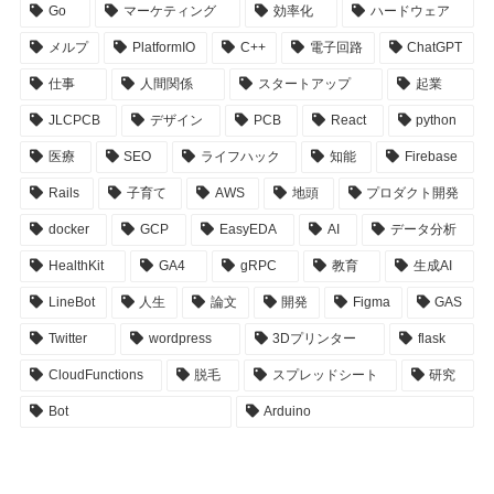
Go
マーケティング
効率化
ハードウェア
メルプ
PlatformIO
C++
電子回路
ChatGPT
仕事
人間関係
スタートアップ
起業
JLCPCB
デザイン
PCB
React
python
医療
SEO
ライフハック
知能
Firebase
Rails
子育て
AWS
地頭
プロダクト開発
docker
GCP
EasyEDA
AI
データ分析
HealthKit
GA4
gRPC
教育
生成AI
LineBot
人生
論文
開発
Figma
GAS
Twitter
wordpress
3Dプリンター
flask
CloudFunctions
脱毛
スプレッドシート
研究
Bot
Arduino