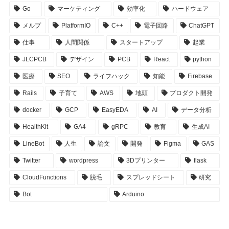
Go
マーケティング
効率化
ハードウェア
メルプ
PlatformIO
C++
電子回路
ChatGPT
仕事
人間関係
スタートアップ
起業
JLCPCB
デザイン
PCB
React
python
医療
SEO
ライフハック
知能
Firebase
Rails
子育て
AWS
地頭
プロダクト開発
docker
GCP
EasyEDA
AI
データ分析
HealthKit
GA4
gRPC
教育
生成AI
LineBot
人生
論文
開発
Figma
GAS
Twitter
wordpress
3Dプリンター
flask
CloudFunctions
脱毛
スプレッドシート
研究
Bot
Arduino