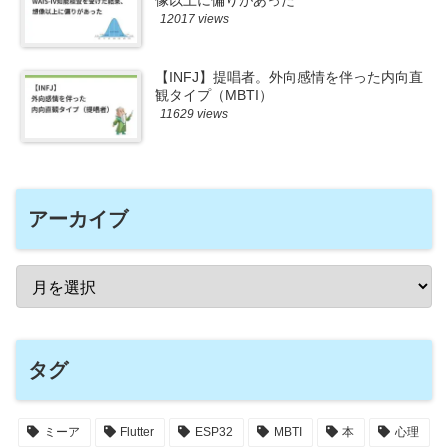
像以上に偏りがあった
12017 views
【INFJ】提唱者。外向感情を伴った内向直
観タイプ（MBTI）
11629 views
アーカイブ
タグ
ミーア
Flutter
ESP32
MBTI
本
心理