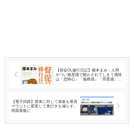
【督促OL修行日記】榎本まみ：人間
がつい無意識で動かされてしまう感情
は「恐怖心」「義務感」「罪悪感」の
3つ
【電子回路】筐体に対して基板を垂直
マウントに変更して奥行きを減らす。
両面基板に