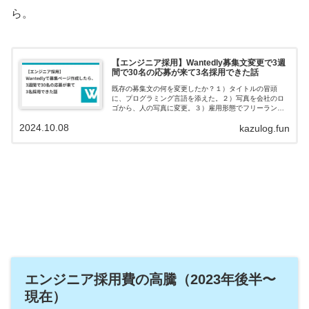
ら。
【エンジニア採用】Wantedly募集文変更で3週
間で30名の応募が来て3名採用できた話
既存の募集文の何を変更したか？１）タイトルの冒頭
に、プログラミング言語を添えた。２）写真を会社のロ
ゴから、人の写真に変更。３）雇用形態でフリーランス
を選択。４）プロダクトメンバーとして自分の自己紹介
2024.10.08
kazulog.fun
と顔写真を掲載。５）具体的な業務内容・使用技術など
詳しく記載
エンジニア採用費の高騰（2023年後半〜
現在）