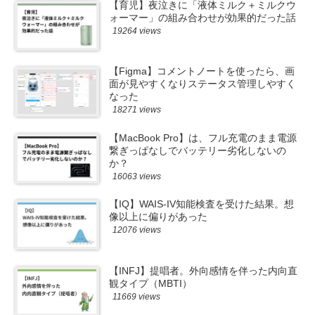
【育児】夜泣きに「液体ミルク＋ミルクウ
ォーマー」の組み合わせが効果的だった話
19264 views
【Figma】コメントノートを使ったら、画
面が見やすくなりステータス管理しやすく
なった
18271 views
【MacBook Pro】は、フル充電のまま電源
繋ぎっぱなしでバッテリー劣化しないの
か？
16063 views
【IQ】WAIS-IV知能検査を受けた結果。想
像以上に偏りがあった
12076 views
【INFJ】提唱者。外向感情を伴った内向直
観タイプ（MBTI）
11669 views