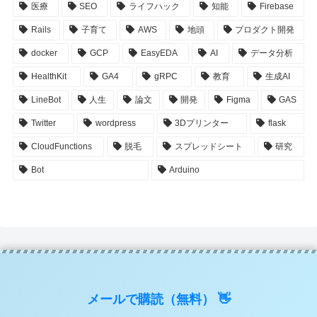
医療
SEO
ライフハック
知能
Firebase
Rails
子育て
AWS
地頭
プロダクト開発
docker
GCP
EasyEDA
AI
データ分析
HealthKit
GA4
gRPC
教育
生成AI
LineBot
人生
論文
開発
Figma
GAS
Twitter
wordpress
3Dプリンター
flask
CloudFunctions
脱毛
スプレッドシート
研究
Bot
Arduino
メールで購読（無料） 👋