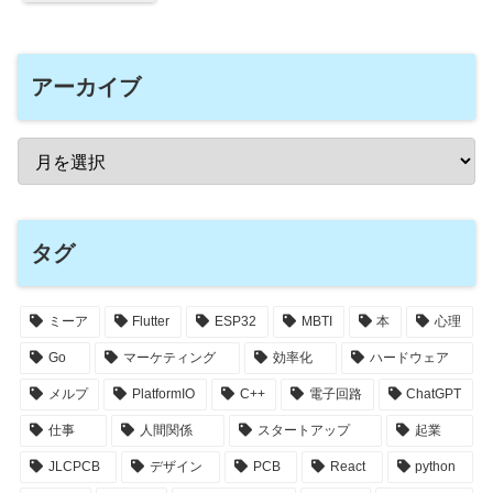
アーカイブ
タグ
ミーア
Flutter
ESP32
MBTI
本
心理
Go
マーケティング
効率化
ハードウェア
メルプ
PlatformIO
C++
電子回路
ChatGPT
仕事
人間関係
スタートアップ
起業
JLCPCB
デザイン
PCB
React
python