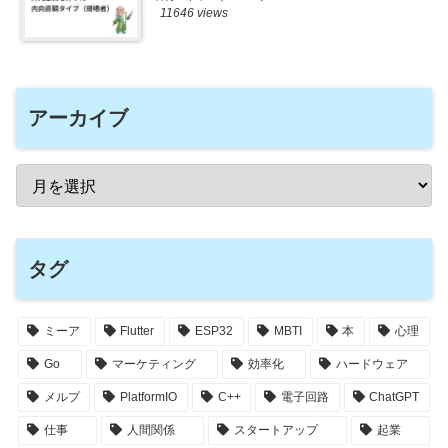
11646 views
アーカイブ
タグ
ミーア
Flutter
ESP32
MBTI
本
心理
Go
マーケティング
効率化
ハードウェア
メルプ
PlatformIO
C++
電子回路
ChatGPT
仕事
人間関係
スタートアップ
起業