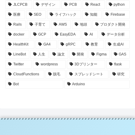
JLCPCB
デザイン
PCB
React
python
医療
SEO
ライフハック
知能
Firebase
Rails
子育て
AWS
地頭
プロダクト開発
docker
GCP
EasyEDA
AI
データ分析
HealthKit
GA4
gRPC
教育
生成AI
LineBot
人生
論文
開発
Figma
GAS
Twitter
wordpress
3Dプリンター
flask
CloudFunctions
脱毛
スプレッドシート
研究
Bot
Arduino