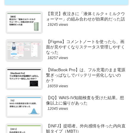
【育児】夜泣きに「液体ミルク＋ミルクウ
ォーマー」の組み合わせが効果的だった話
19245 views
【Figma】コメントノートを使ったら、画
面が見やすくなりステータス管理しやすく
なった
18257 views
【MacBook Pro】は、フル充電のまま電源
繋ぎっぱなしでバッテリー劣化しないの
か？
16059 views
【IQ】WAIS-IV知能検査を受けた結果。想
像以上に偏りがあった
12045 views
【INFJ】提唱者。外向感情を伴った内向直
観タイプ（MBTI）