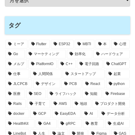
タグ
ミーア
Flutter
ESP32
MBTI
本
心理
Go
マーケティング
効率化
ハードウェア
メルプ
PlatformIO
C++
電子回路
ChatGPT
仕事
人間関係
スタートアップ
起業
JLCPCB
デザイン
PCB
React
python
医療
SEO
ライフハック
知能
Firebase
Rails
子育て
AWS
地頭
プロダクト開発
docker
GCP
EasyEDA
AI
データ分析
HealthKit
GA4
gRPC
教育
生成AI
LineBot
人生
論文
開発
Figma
GAS