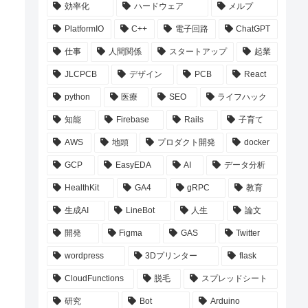
効率化
ハードウェア
メルプ
PlatformIO
C++
電子回路
ChatGPT
仕事
人間関係
スタートアップ
起業
JLCPCB
デザイン
PCB
React
python
医療
SEO
ライフハック
知能
Firebase
Rails
子育て
AWS
地頭
プロダクト開発
docker
GCP
EasyEDA
AI
データ分析
HealthKit
GA4
gRPC
教育
生成AI
LineBot
人生
論文
開発
Figma
GAS
Twitter
wordpress
3Dプリンター
flask
CloudFunctions
脱毛
スプレッドシート
研究
Bot
Arduino