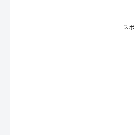
り（当時は6回も行けば十分だろうと勝手に考えてい
た）、また髭剃りの日常に戻された自分に、ほとほと
嫌気がさし、今回
スポ