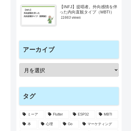
【INFJ】提唱者。外向感情を伴
った内向直観タイプ（MBTI）
11663 views
アーカイブ
タグ
ミーア
Flutter
ESP32
MBTI
本
心理
Go
マーケティング