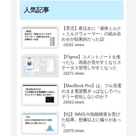
人気記事
【育児】夜泣きに「液体ミルク
＋ミルクウォーマー」の組み合
わせが効果的だった話
19261 views
【Figma】コメントノートを使
ったら、画面が見やすくなりス
テータス管理しやすくなった
18271 views
【MacBook Pro】は、フル充電
のまま電源繋ぎっぱなしでバッ
テリー劣化しないのか？
16063 views
【IQ】WAIS-IV知能検査を受け
た結果。想像以上に偏りがあっ
た
12075 views