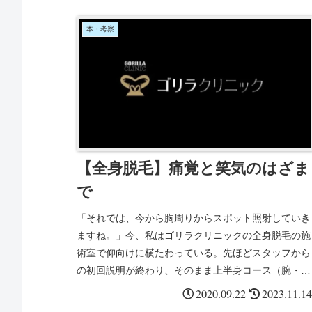
本・考察
【全身脱毛】痛覚と笑気のはざま
で
「それでは、今から胸周りからスポット照射していき
ますね。」今、私はゴリラクリニックの全身脱毛の施
術室で仰向けに横たわっている。先ほどスタッフから
の初回説明が終わり、そのまま上半身コース（腕・背
中・脇・胸・腹）という流れだ。昨年、湘南美容で6
2020.09.22
2023.11.14
回だけヒゲ脱毛をしたが、回数が少なかったこともあ