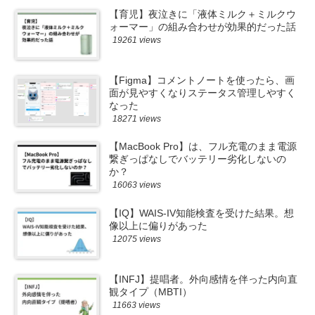
【育児】夜泣きに「液体ミルク＋ミルクウ
ォーマー」の組み合わせが効果的だった話
19261 views
【Figma】コメントノートを使ったら、画
面が見やすくなりステータス管理しやすく
なった
18271 views
【MacBook Pro】は、フル充電のまま電源
繋ぎっぱなしでバッテリー劣化しないの
か？
16063 views
【IQ】WAIS-IV知能検査を受けた結果。想
像以上に偏りがあった
12075 views
【INFJ】提唱者。外向感情を伴った内向直
観タイプ（MBTI）
11663 views