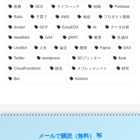
医療
SEO
ライフハック
知能
Firebase
Rails
子育て
AWS
地頭
プロダクト開発
docker
GCP
EasyEDA
AI
データ分析
HealthKit
GA4
gRPC
教育
生成AI
LineBot
人生
論文
開発
Figma
GAS
Twitter
wordpress
3Dプリンター
flask
CloudFunctions
脱毛
スプレッドシート
研究
Bot
Arduino
メールで購読（無料） 👋