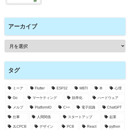
アーカイブ
タグ
ミーア
Flutter
ESP32
MBTI
本
心理
Go
マーケティング
効率化
ハードウェア
メルプ
PlatformIO
C++
電子回路
ChatGPT
仕事
人間関係
スタートアップ
起業
JLCPCB
デザイン
PCB
React
python