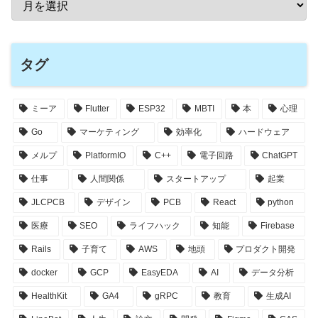
タグ
ミーア
Flutter
ESP32
MBTI
本
心理
Go
マーケティング
効率化
ハードウェア
メルプ
PlatformIO
C++
電子回路
ChatGPT
仕事
人間関係
スタートアップ
起業
JLCPCB
デザイン
PCB
React
python
医療
SEO
ライフハック
知能
Firebase
Rails
子育て
AWS
地頭
プロダクト開発
docker
GCP
EasyEDA
AI
データ分析
HealthKit
GA4
gRPC
教育
生成AI