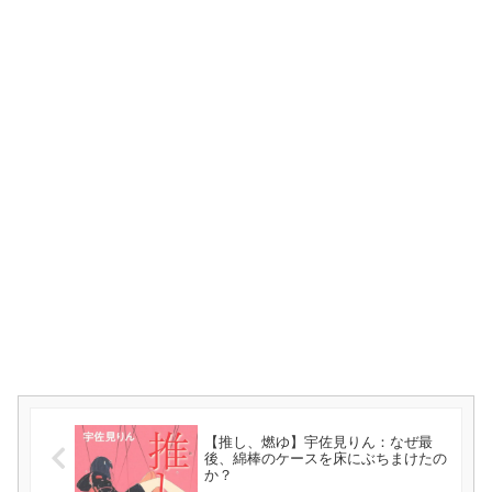
【推し、燃ゆ】宇佐見りん：なぜ最
後、綿棒のケースを床にぶちまけたの
か？