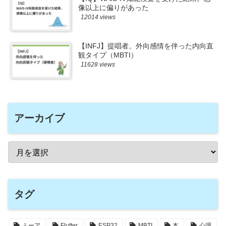
像以上に偏りがあった
12014 views
【INFJ】提唱者。外向感情を伴った内向直
観タイプ（MBTI）
11628 views
アーカイブ
タグ
ミーア
Flutter
ESP32
MBTI
本
心理