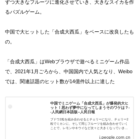
ずつ大きなフルーツに進化させていき、大きなスイカを作
るパズルゲーム。
中国で大ヒットした「合成大西瓜」をベースに改良したも
の。
「合成大西瓜」はWebブラウザで遊べるミニゲーム作品
で、2021年1月ごろから、中国国内で人気となり、Weibo
では、関連話題のヒット数が14億件以上に達した
中国でミニゲーム「合成大西瓜」が爆発的大ヒ
ット！思わず夢中になってしまうそのワケは？-
-人民網日本語版--人民日報
ブドウ2粒を組み合わせるとチェリーになり、チェリー2
粒でミカンに、そして同じフルーツを組み合わせていく
ことで、レモンやキウイなど次々と大きくなっていき、
最後には大きなスイカになるというミニゲームが大人気
j.people.com.cn
となり、話題をさらっている。このゲーム...