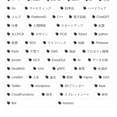
Go
マーケティング
効率化
ハードウェア
メルプ
PlatformIO
C++
電子回路
ChatGPT
仕事
人間関係
スタートアップ
起業
JLCPCB
デザイン
PCB
React
python
医療
SEO
ライフハック
知能
Firebase
Rails
子育て
AWS
地頭
プロダクト開発
docker
GCP
EasyEDA
AI
データ分析
HealthKit
GA4
gRPC
教育
生成AI
LineBot
人生
論文
開発
Figma
GAS
Twitter
wordpress
3Dプリンター
flask
CloudFunctions
脱毛
スプレッドシート
研究
Bot
Arduino