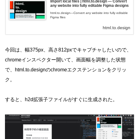
Import local files | html.to.design — Convert
any website into fully editable Figma designs
html.to.design—Convert any website into fully editable
Figma files
html.to.design
今回は、幅375px、高さ812pxでキャプチャしたいので、
chromeインスペクター開いて、画面幅を調整した状態
で、html.to.designのchromeエクステンションをクリッ
ク。
すると、h2d拡張子ファイルがすぐに生成された。