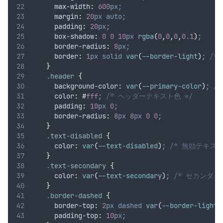
max-width
:
600
px;
margin
:
20
px
auto;
padding
:
20
px;
box-shadow
:
0
0
10
px
 rgba
(
0
,
0
,
0
,
0.1
)
;
border-radius
:
8
px;
border
:
1
px
solid
 var
(
--border-light
)
;
/*
}
.
header
{
background-color
:
var
(
--primary-color
)
;
/
color
:
#
fff
;
/* ヘッダーテキスト色 */
padding
:
10
px
0
;
border-radius
:
8
px
8
px
0
0
;
}
.
text-disabled
{
color
:
var
(
--text-disabled
)
;
/* 無効テキスト
}
.
text-secondary
{
color
:
var
(
--text-secondary
)
;
/* セカンダリ
}
.
border-dashed
{
border-top
:
2
px
dashed
 var
(
--border-light
)
padding-top
:
10
px;