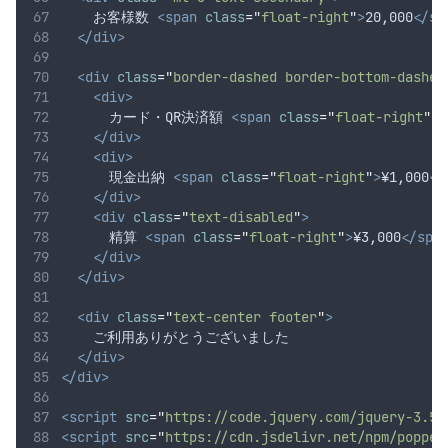
    お客様数 
<span
class
=
"
float-right
"
>
20,000
</sp
</div>
<div
class
=
"
border-dashed border-bottom-dashed
<div>
      カード・QR決済額 
<span
class
=
"
float-right
"
>
¥
</div>
<div>
      現金出納 
<span
class
=
"
float-right
"
>
¥1,000
</
</div>
<div
class
=
"
text-disabled
"
>
      精算 
<span
class
=
"
float-right
"
>
¥3,000
</spa
</div>
</div>
<div
class
=
"
text-center footer
"
>
    ご利用ありがとうございました
</div>
</div>
<script
src
=
"
https://code.jquery.com/jquery-3.5.
<script
src
=
"
https://cdn.jsdelivr.net/npm/popper