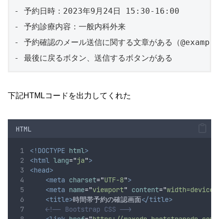
- 予約日時：2023年9月24日 15:30-16:00

- 予約診療内容：一般内科外来

- 予約確認のメール送信に関する文章がある（@exampl
- 最後に戻るボタン、送信するボタンがある
下記HTMLコードを出力してくれた
HTML
<!DOCTYPE
html
>
<html
lang
=
"
ja
"
>
<head>
<meta
charset
=
"
UTF-8
"
>
<meta
name
=
"
viewport
"
content
=
"
width=device-
<title>
時間帯予約の確認画面
</title>
<!-- Bootstrap CSS -->