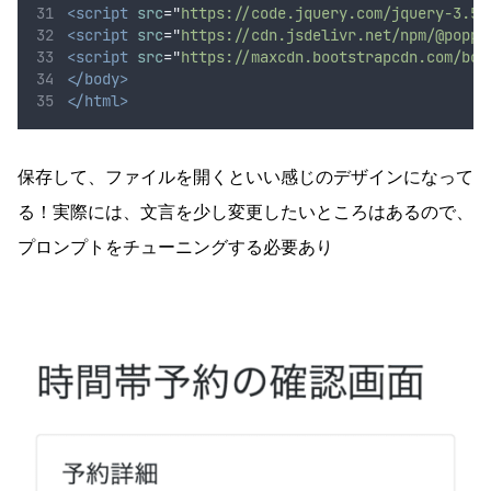
<script
src
=
"
https://code.jquery.com/jquery-3.5.
<script
src
=
"
https://cdn.jsdelivr.net/npm/@poppe
<script
src
=
"
https://maxcdn.bootstrapcdn.com/boo
</body>
</html>
保存して、ファイルを開くといい感じのデザインになって
る！実際には、文言を少し変更したいところはあるので、
プロンプトをチューニングする必要あり