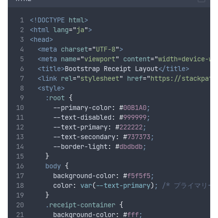
<!DOCTYPE
html
>
<html
lang
=
"
ja
"
>
<head>
<meta
charset
=
"
UTF-8
"
>
<meta
name
=
"
viewport
"
content
=
"
width=device-wi
<title>
Bootstrap Receipt Layout
</title>
<link
rel
=
"
stylesheet
"
href
=
"
https://stackpath
<style>
:
root
{
      --primary-color
:
#
00B1A0
;
      --text-disabled
:
#
999999
;
      --text-primary
:
#
222222
;
      --text-secondary
:
#
737373
;
      --border-light
:
#
dbdbdb
;
}
body
{
background-color
:
#
f5f5f5
;
color
:
var
(
--text-primary
)
;
/* プライマリー
}
.
receipt-container
{
background-color
:
#
fff
;