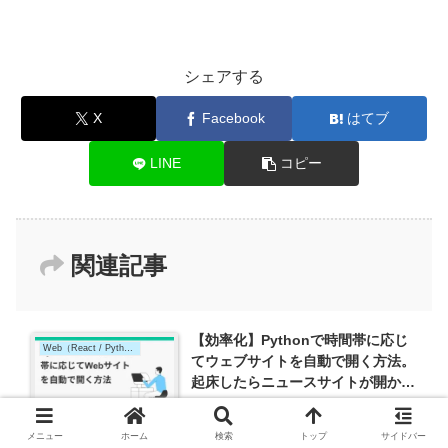
シェアする
X
Facebook
はてブ
LINE
コピー
関連記事
【効率化】Pythonで時間帯に応じ
Web（React / Python）
てウェブサイトを自動で開く方法。
起床したらニュースサイトが開かれ
ている状態に
メニュー
ホーム
検索
トップ
サイドバー