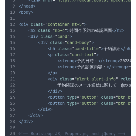
<link
href
=
"
https://maxcdn.bootstrapcdn.com/
</head>
<body>
<div
class
=
"
container mt-5
"
>
<h2
class
=
"
mb-4
"
>
時間帯予約の確認画面
</h2>
<div
class
=
"
card
"
>
<div
class
=
"
card-body
"
>
<h5
class
=
"
card-title
"
>
予約詳細
</h5>
<p
class
=
"
card-text
"
>
<strong>
予約日時：
</strong>
2023年9
<strong>
予約診療内容：
</strong>
一
</p>
<div
class
=
"
alert alert-info
"
role
=
"
                予約確認のメール送信に関して：@e
</div>
<button
type
=
"
button
"
class
=
"
btn btn
<button
type
=
"
button
"
class
=
"
btn btn
</div>
</div>
</div>
<!-- Bootstrap JS, Popper.js, and jQuery -->