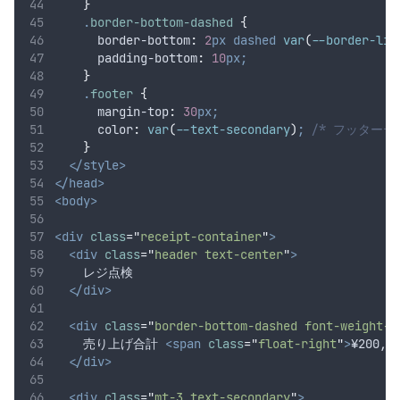
}
.
border-bottom-dashed
{
border-bottom
:
2
px
dashed
 var
(
--border-lig
padding-bottom
:
10
px;
}
.
footer
{
margin-top
:
30
px;
color
:
var
(
--text-secondary
)
;
/* フッターテ
}
</style>
</head>
<body>
<div
class
=
"
receipt-container
"
>
<div
class
=
"
header text-center
"
>
    レジ点検
</div>
<div
class
=
"
border-bottom-dashed font-weight-b
    売り上げ合計 
<span
class
=
"
float-right
"
>
¥200,0
</div>
<div
class
=
"
mt-3 text-secondary
"
>