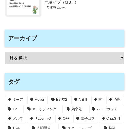
観タイプ（MBTI）
11629 views
アーカイブ
タグ
ミーア
Flutter
ESP32
MBTI
本
心理
Go
マーケティング
効率化
ハードウェア
メルプ
PlatformIO
C++
電子回路
ChatGPT
仕事
人間関係
スタートアップ
起業