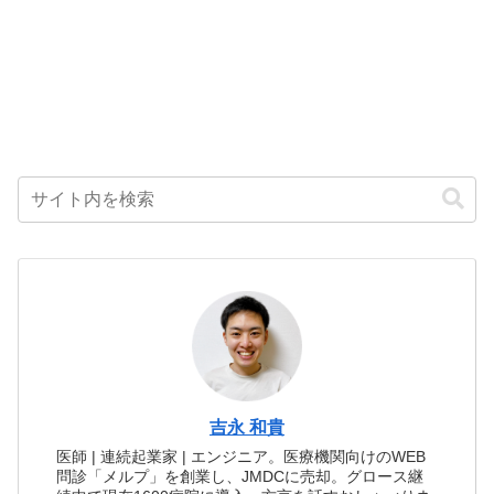
吉永 和貴
医師 | 連続起業家 | エンジニア。医療機関向けのWEB
問診「メルプ」を創業し、JMDCに売却。グロース継