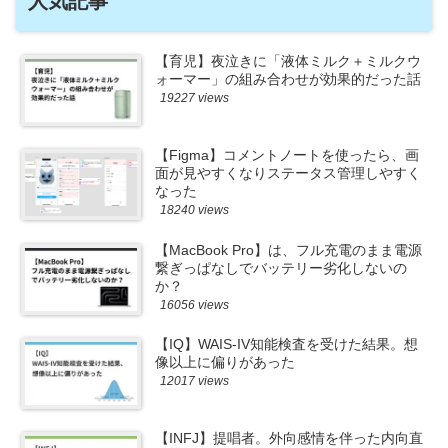
人気記事
【育児】夜泣きに「液体ミルク＋ミルクウ
ォーマー」の組み合わせが効果的だった話
19227 views
【Figma】コメントノートを使ったら、画
面が見やすくなりステータス管理しやすく
なった
18240 views
【MacBook Pro】は、フル充電のまま電源
繋ぎっぱなしでバッテリー劣化しないの
か？
16056 views
【IQ】WAIS-IV知能検査を受けた結果。想
像以上に偏りがあった
12017 views
【INFJ】提唱者。外向感情を伴った内向直