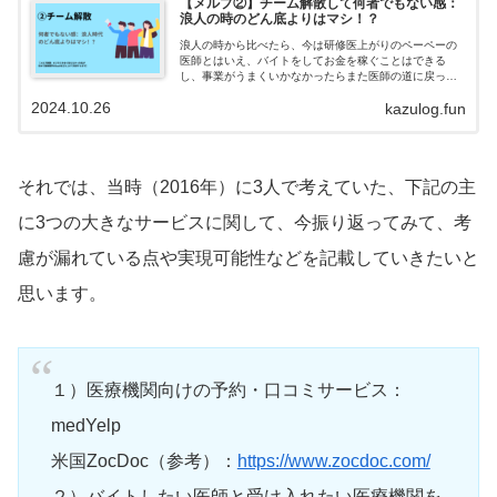
【メルプ②】チーム解散して何者でもない感：
浪人の時のどん底よりはマシ！？
浪人の時から比べたら、今は研修医上がりのペーペーの
医師とはいえ、バイトをしてお金を稼ぐことはできる
し、事業がうまくいかなかったらまた医師の道に戻って
専門医を取ることもできるし、はるかに状況は良いなと
2024.10.26
kazulog.fun
思い直し、空虚だけどいくらかポジティブに考えていた
気がします。
それでは、当時（2016年）に3人で考えていた、下記の主
に3つの大きなサービスに関して、今振り返ってみて、考
慮が漏れている点や実現可能性などを記載していきたいと
思います。
１）医療機関向けの予約・口コミサービス：
medYelp
米国ZocDoc（参考）：
https://www.zocdoc.com/
２）バイトしたい医師と受け入れたい医療機関を