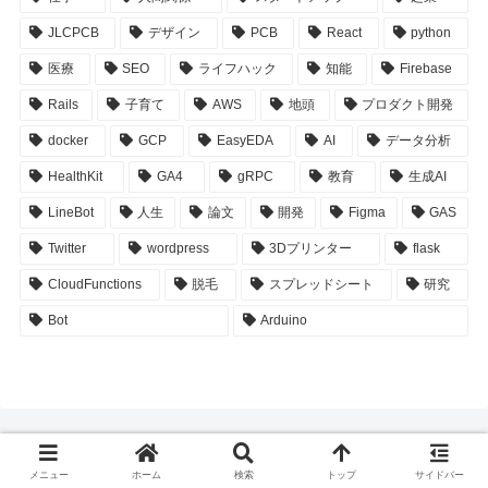
JLCPCB
デザイン
PCB
React
python
医療
SEO
ライフハック
知能
Firebase
Rails
子育て
AWS
地頭
プロダクト開発
docker
GCP
EasyEDA
AI
データ分析
HealthKit
GA4
gRPC
教育
生成AI
LineBot
人生
論文
開発
Figma
GAS
Twitter
wordpress
3Dプリンター
flask
CloudFunctions
脱毛
スプレッドシート
研究
Bot
Arduino
メニュー
ホーム
検索
トップ
サイドバー