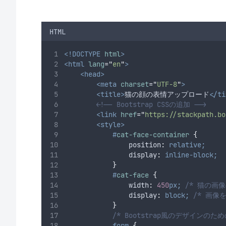
HTML
<!DOCTYPE
html
>
<html
lang
=
"
en
"
>
<head>
<meta
charset
=
"
UTF-8
"
>
<title>
猫の顔の表情アップロード
</ti
<!-- Bootstrap CSSの追加 -->
<link
href
=
"
https://stackpath.bo
<style>
#
cat-face-container
{
position
:
relative;
display
:
inline-block;
}
#
cat-face
{
width
:
450
px;
/* 猫の画像
display
:
block;
/* 画像
}
/* Bootstrap風のデザインのた
form
{