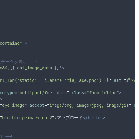
container
"
>
像データを表示 -->
e64,{{ cat_image_data }}
"
>
rl_for('static', filename='mia_face.png') }}
"
alt
=
"
猫の
nctype
=
"
multipart/form-data
"
class
=
"
form-inline
"
>
>
"
eye_image
"
accept
=
"
image/png, image/jpeg, image/gif
"
cl
"
btn btn-primary mb-2
"
>
アップロード
</button>
 -->