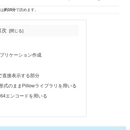
事は
約10分
で読めます。
目次
でアプリケーション作成
内で直接表示する部分
式のままPillowライブラリを用いる
e64エンコードを用いる