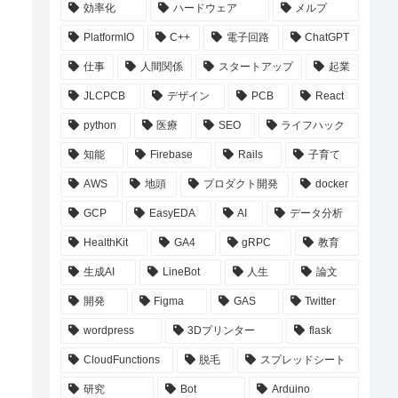
効率化
ハードウェア
メルプ
PlatformIO
C++
電子回路
ChatGPT
仕事
人間関係
スタートアップ
起業
JLCPCB
デザイン
PCB
React
python
医療
SEO
ライフハック
知能
Firebase
Rails
子育て
AWS
地頭
プロダクト開発
docker
GCP
EasyEDA
AI
データ分析
HealthKit
GA4
gRPC
教育
生成AI
LineBot
人生
論文
開発
Figma
GAS
Twitter
wordpress
3Dプリンター
flask
CloudFunctions
脱毛
スプレッドシート
研究
Bot
Arduino