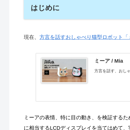
はじめに
現在、
方言を話すおしゃべり猫型ロボット「
ミーア / Mia
方言を話す、おし
ミーアの表情、特に目の動き、を検証するた
に相当するLCDディスプレイを当てはめて