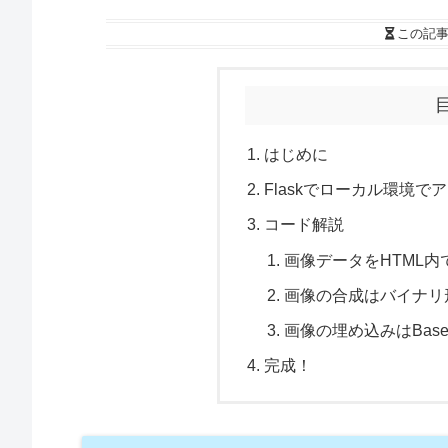
この記
はじめに
Flaskでローカル環境
コード解説
画像データをHTML
画像の合成はバイナリ形
画像の埋め込みはBas
完成！