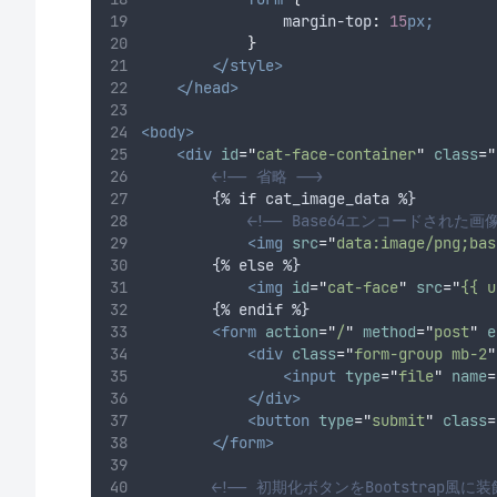
margin-top
:
15
px;
}
</style>
</head>
<body>
<div
id
=
"
cat-face-container
"
class
=
"
<!-- 省略 -->
        {% if cat_image_data %}
<!-- Base64エンコードされた画
<img
src
=
"
data:image/png;bas
        {% else %}
<img
id
=
"
cat-face
"
src
=
"
{{ u
        {% endif %}
<form
action
=
"
/
"
method
=
"
post
"
e
<div
class
=
"
form-group mb-2
"
<input
type
=
"
file
"
name
=
</div>
<button
type
=
"
submit
"
class
=
</form>
<!-- 初期化ボタンをBootstrap風に装飾