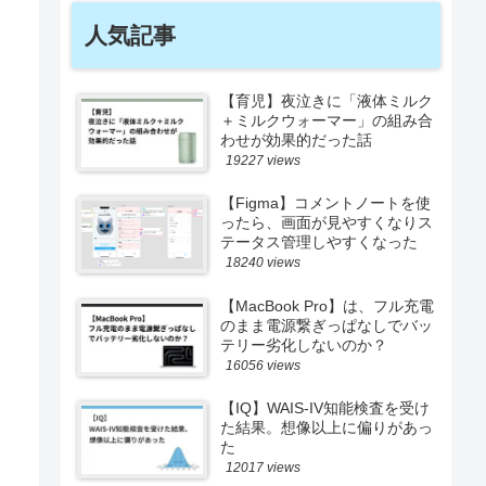
人気記事
【育児】夜泣きに「液体ミルク
＋ミルクウォーマー」の組み合
わせが効果的だった話
19227 views
【Figma】コメントノートを使
ったら、画面が見やすくなりス
テータス管理しやすくなった
18240 views
【MacBook Pro】は、フル充電
のまま電源繋ぎっぱなしでバッ
テリー劣化しないのか？
16056 views
【IQ】WAIS-IV知能検査を受け
た結果。想像以上に偏りがあっ
た
12017 views