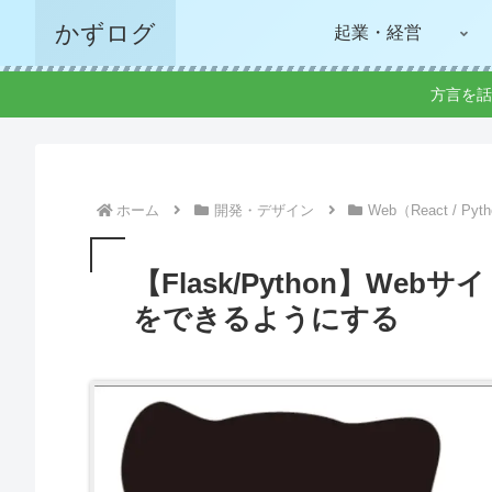
かずログ
起業・経営
方言を話
ホーム
開発・デザイン
Web（React / Pyt
【Flask/Python】W
をできるようにする