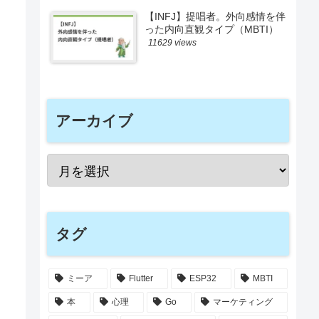
【INFJ】提唱者。外向感情を伴
った内向直観タイプ（MBTI）
11629 views
アーカイブ
タグ
ミーア
Flutter
ESP32
MBTI
本
心理
Go
マーケティング