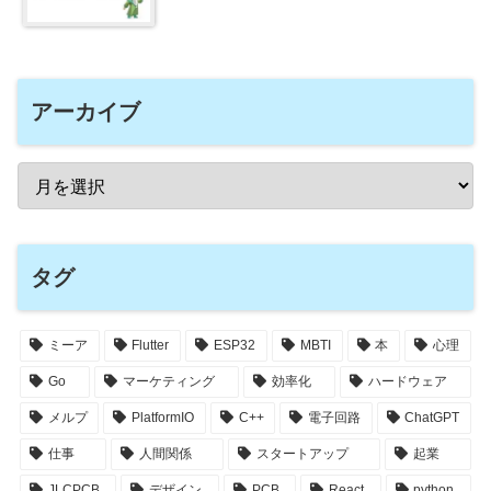
アーカイブ
タグ
ミーア
Flutter
ESP32
MBTI
本
心理
Go
マーケティング
効率化
ハードウェア
メルプ
PlatformIO
C++
電子回路
ChatGPT
仕事
人間関係
スタートアップ
起業
JLCPCB
デザイン
PCB
React
python