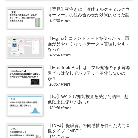
【育児】夜泣きに「液体ミルク＋ミルクウ
ォーマー」の組み合わせが効果的だった話
19238 views
【Figma】コメントノートを使ったら、画
面が見やすくなりステータス管理しやすく
なった
18256 views
【MacBook Pro】は、フル充電のまま電源
繋ぎっぱなしでバッテリー劣化しないの
か？
16057 views
【IQ】WAIS-IV知能検査を受けた結果。想
像以上に偏りがあった
12040 views
【INFJ】提唱者。外向感情を伴った内向直
観タイプ（MBTI）
11645 views