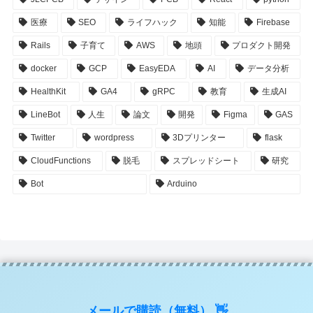
医療
SEO
ライフハック
知能
Firebase
Rails
子育て
AWS
地頭
プロダクト開発
docker
GCP
EasyEDA
AI
データ分析
HealthKit
GA4
gRPC
教育
生成AI
LineBot
人生
論文
開発
Figma
GAS
Twitter
wordpress
3Dプリンター
flask
CloudFunctions
脱毛
スプレッドシート
研究
Bot
Arduino
メールで購読（無料） 👋