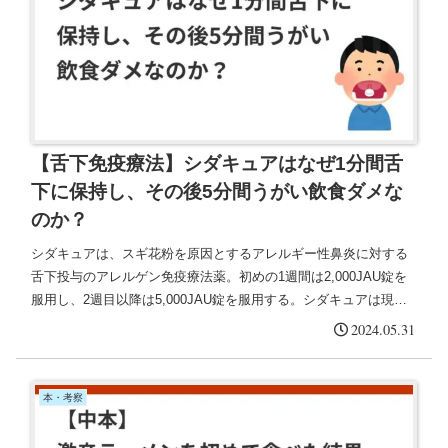
【舌下免疫療法】シダキュアはなぜ1分間舌
下に保持し、その後5分間うがい飲食ダメな
のか？
シダキュアは、スギ花粉を原因とするアレルギー性鼻炎に対する
舌下投与のアレルゲン免疫療法薬。初めの1週間は2,000JAU錠を
服用し、2週目以降は5,000JAU錠を服用する。シダキュアは現在
2000JAU錠が限定出荷状態で、舌下免疫を希望する患者さんがい
2024.05.31
ても在庫がなくて始められないことも。
本・考察