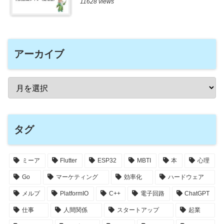
11628 views
アーカイブ
タグ
ミーア
Flutter
ESP32
MBTI
本
心理
Go
マーケティング
効率化
ハードウェア
メルプ
PlatformIO
C++
電子回路
ChatGPT
仕事
人間関係
スタートアップ
起業