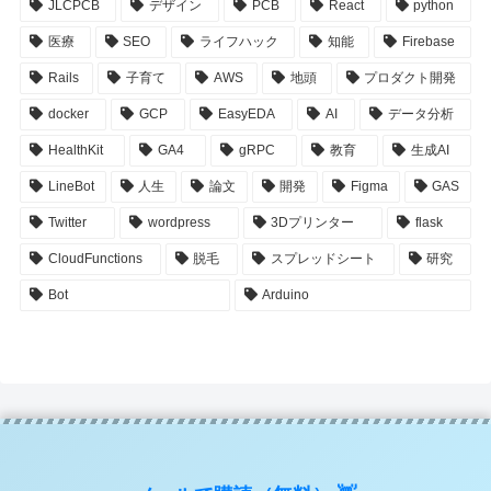
JLCPCB
デザイン
PCB
React
python
医療
SEO
ライフハック
知能
Firebase
Rails
子育て
AWS
地頭
プロダクト開発
docker
GCP
EasyEDA
AI
データ分析
HealthKit
GA4
gRPC
教育
生成AI
LineBot
人生
論文
開発
Figma
GAS
Twitter
wordpress
3Dプリンター
flask
CloudFunctions
脱毛
スプレッドシート
研究
Bot
Arduino