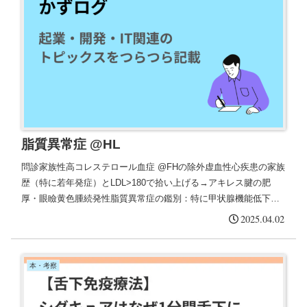
脂質異常症 @HL
問診家族性高コレステロール血症 @FHの除外虚血性心疾患の家族
歴（特に若年発症）とLDL>180で拾い上げる→アキレス腱の肥
厚・眼瞼黄色腫続発性脂質異常症の鑑別：特に甲状腺機能低下症
甲状腺ホルモンはコレステロールを胆汁酸に変換する働きがあ
2025.04.02
る...
本・考察