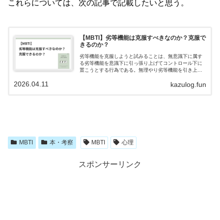
これらについては、次の記事で記載したいと思う。
【MBTI】劣等機能は克服すべきなのか？克服で
きるのか？
劣等機能を克服しようと試みることは、無意識下に属す
る劣等機能を意識下に引っ張り上げてコントロール下に
置こうとする行為である。無理やり劣等機能を引き上げ
ようとすると、意識下に属している主機能から第三機能
2026.04.11
kazulog.fun
の全体が崩れてしまい、劣等機能を引き上げようとすれ
ばするほど意識下から下降していく。
MBTI
本・考察
MBTI
心理
スポンサーリンク