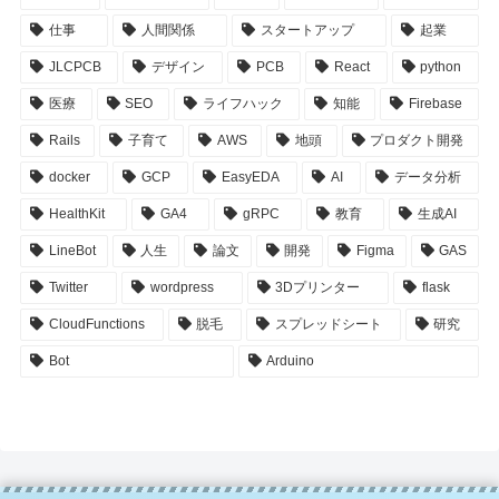
仕事
人間関係
スタートアップ
起業
JLCPCB
デザイン
PCB
React
python
医療
SEO
ライフハック
知能
Firebase
Rails
子育て
AWS
地頭
プロダクト開発
docker
GCP
EasyEDA
AI
データ分析
HealthKit
GA4
gRPC
教育
生成AI
LineBot
人生
論文
開発
Figma
GAS
Twitter
wordpress
3Dプリンター
flask
CloudFunctions
脱毛
スプレッドシート
研究
Bot
Arduino