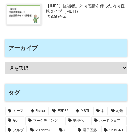
【INFJ】提唱者。外向感情を伴った内向直
観タイプ（MBTI）
11636 views
アーカイブ
タグ
ミーア
Flutter
ESP32
MBTI
本
心理
Go
マーケティング
効率化
ハードウェア
メルプ
PlatformIO
C++
電子回路
ChatGPT