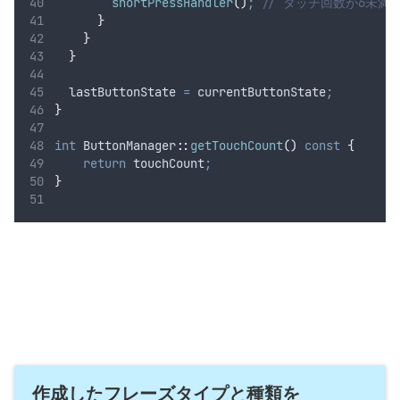
shortPressHandler
()
;
 // タッチ回数が6未
}
}
}
  lastButtonState 
=
 currentButtonState
;
}
int
 ButtonManager
::
getTouchCount
()
const
{
return
 touchCount
;
}
作成したフレーズタイプと種類を