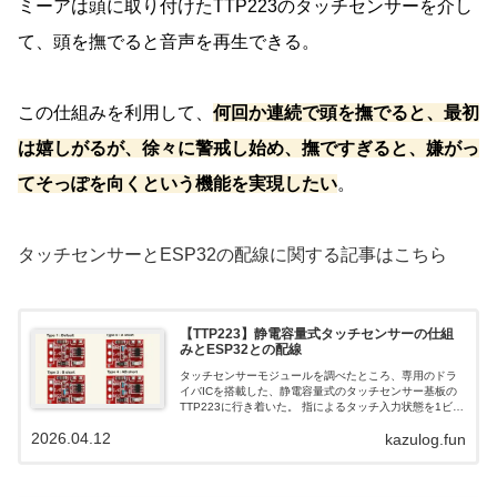
ミーアは頭に取り付けたTTP223のタッチセンサーを介し
て、頭を撫でると音声を再生できる。
この仕組みを利用して、
何回か連続で頭を撫でると、最初
は嬉しがるが、徐々に警戒し始め、撫ですぎると、嫌がっ
てそっぽを向くという機能を実現したい
。
タッチセンサーとESP32の配線に関する記事はこちら
【TTP223】静電容量式タッチセンサーの仕組
みとESP32との配線
タッチセンサーモジュールを調べたところ、専用のドラ
イバICを搭載した、静電容量式のタッチセンサー基板の
TTP223に行き着いた。 指によるタッチ入力状態を1ビッ
トのON/OFF信号として取得できるとのこと。センサー範
2026.04.12
kazulog.fun
囲は5mmまで対応可能。