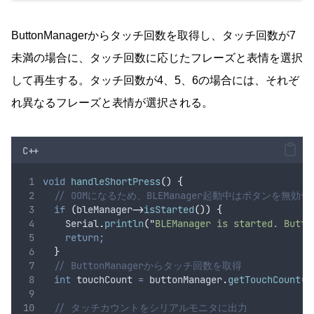
ButtonManagerからタッチ回数を取得し、タッチ回数が7
未満の場合に、タッチ回数に応じたフレーズと表情を選択
して再生する。タッチ回数が4、5、6の場合には、それぞ
れ異なるフレーズと表情が選択される。
C++
void
handleShortPress
()
{
  // OOMになるため、BLEManager起動中はボタンを無効化
if
(
bleManager
->
isStarted
())
{
Serial
.
println
(
"
BLEManager is started. Butto
return;
}
  // ButtonManagerからタッチ回数を取得
int
 touchCount 
=
buttonManager
.
getTouchCount
()
  // タッチカウントをシリアルモニタに出力