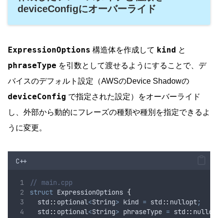
deviceConfigにオーバーライド
ExpressionOptions
kind
構造体を作成して
と
phraseType
を引数として渡せるようにすることで、デ
バイスのデフォルト設定（AWSのDevice Shadowの
deviceConfig
で指定された設定）をオーバーライド
し、外部から動的にフレーズの種類や種別を指定できるよ
うに変更。
C++
// main.cpp
struct
 ExpressionOptions 
{
  std
::
optional
<
String
>
 kind 
=
 std
::
nullopt
;
  std
::
optional
<
String
>
 phraseType 
=
 std
::
nullop