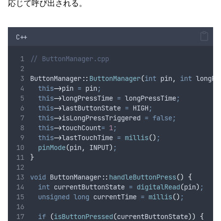
応じて呼び出される。
C++
// ButtonManager.cpp
ButtonManager
::
ButtonManager
(
int
 pin
,
int
 longPr
this
->
pin
=
 pin
;
this
->
longPressTime
=
 longPressTime
;
this
->
lastButtonState
=
 HIGH
;
this
->
isLongPressTriggered
=
false;
this
->
touchCount
=
1
;
this
->
lastTouchTime
=
millis
()
;
pinMode
(
pin
,
 INPUT
)
;
}
void
 ButtonManager
::
handleButtonPress
()
{
int
 currentButtonState 
=
digitalRead
(
pin
)
;
unsigned
long
 currentTime 
=
millis
()
;
if
(
isButtonPressed
(
currentButtonState
))
{