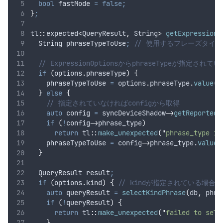
bool
 fastMode 
=
false;
}
;
tl
::
expected
<
QueryResult
,
 String
>
getExpressionQ
  String phraseTypeToUse
;
 // 使用するフレーズタイプ
  // ExpressionOptionsからphraseTypeが指定され
if
(
options
.
phraseType
)
{
    phraseTypeToUse 
=
options
.
phraseType
.
value
()
}
else
{
    // 指定されていなければconfigから取得
auto
 config 
=
syncDeviceShadow
->
getReportedC
if
(
!
config
->
phrase_type
)
return
 tl
::
make_unexpected
(
"
phrase_type is
    phraseTypeToUse 
=
config
->
phrase_type
.
value
(
}
  QueryResult result
;
if
(
options
.
kind
)
{
 // kindが指定されている場
auto
 queryResult 
=
selectKindPhrase
(
db
,
 phra
if
(
!
queryResult
)
{
return
 tl
::
make_unexpected
(
"
failed to sele
}