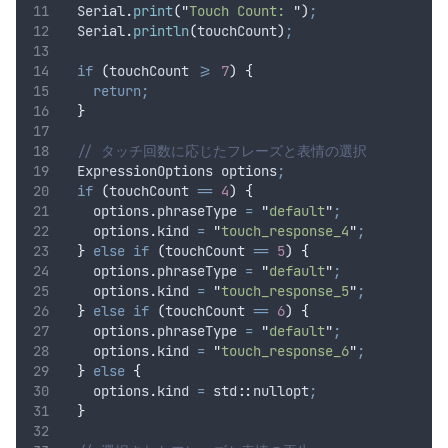
Serial
.
print
(
"
Touch Count: 
"
)
;
Serial
.
println
(
touchCount
)
;
if
(
touchCount 
>=
7
)
{
return;
}
  // タッチ回数に応じたフレーズと表情の選択
  ExpressionOptions options
;
if
(
touchCount 
==
4
)
{
options
.
phraseType
=
"
default
"
;
options
.
kind
=
"
touch_response_4
"
;
}
else
if
(
touchCount 
==
5
)
{
options
.
phraseType
=
"
default
"
;
options
.
kind
=
"
touch_response_5
"
;
}
else
if
(
touchCount 
==
6
)
{
options
.
phraseType
=
"
default
"
;
options
.
kind
=
"
touch_response_6
"
;
}
else
{
options
.
kind
=
 std
::
nullopt
;
}