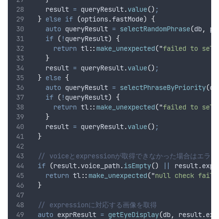
    result 
=
queryResult
.
value
()
;
}
else
if
(
options
.
fastMode
)
{
auto
 queryResult 
=
selectRandomPhrase
(
db
,
 ph
if
(
!
queryResult
)
{
return
 tl
::
make_unexpected
(
"
failed to sele
}
    result 
=
queryResult
.
value
()
;
}
else
{
auto
 queryResult 
=
selectPhraseByPriority
(
db
if
(
!
queryResult
)
{
return
 tl
::
make_unexpected
(
"
failed to sele
}
    result 
=
queryResult
.
value
()
;
}
  // voiceとexpressionが取得できなかった場合はエラー
if
(
result
.
voice_path
.
isEmpty
()
||
result
.
expr
return
 tl
::
make_unexpected
(
"
null check faile
}
  // expressionに対応する画像を取得
auto
 exprResult 
=
getEyeDisplay
(
db
,
result
.
exp