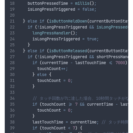
    buttonPressedTime 
=
millis
()
;
    isLongPressTriggered 
=
false;
}
else
if
(
isButtonHeldDown
(
currentButtonState
if
(
!
isLongPressTriggered 
&&
isLongPressed
()
longPressHandler
()
;
      isLongPressTriggered 
=
true;
}
}
else
if
(
isButtonReleased
(
currentButtonState
if
(
!
isLongPressTriggered 
&&
 shortPressHandl
if
(
currentTime 
-
 lastTouchTime 
<=
7000
)
{
        touchCount
++;
}
else
{
        touchCount 
=
0
;
}
      // タッチ回数が7に達した場合、10秒間タッチが
if
(
touchCount 
>=
7
&&
 currentTime 
-
 lastT
        touchCount 
=
0
;
}
      lastTouchTime 
=
 currentTime
;
 // タッチ時間
if
(
touchCount 
<
7
)
{