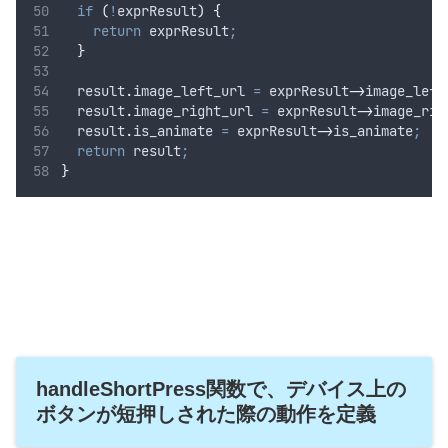
if
(
!
exprResult
)
{
return
 exprResult
;
}
result
.
image_left_url
=
exprResult
->
image_left
result
.
image_right_url
=
exprResult
->
image_rig
result
.
is_animate
=
exprResult
->
is_animate
;
return
 result
;
}
handleShortPress関数で、デバイス上の
ボタンが短押しされた際の動作を定義