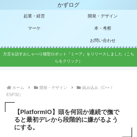
かずログ
起業・経営
開発・デザイン
マーケ
本・考察
お問い合わせ
方言を話すおしゃべり猫型ロボット『ミーア』をリリースしました（こち
らをクリック）
ホーム
開発・デザイン
組み込み（C++ /
ESP32）
【PlatformIO】頭を何回か連続で撫で
ると最初デレから段階的に嫌がるよう
にする。