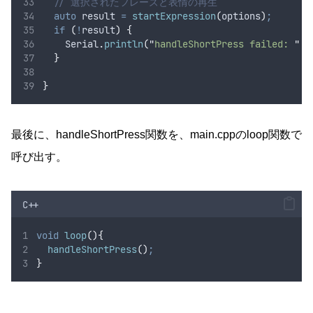
  // 選択されたフレーズと表情の再生
auto
 result 
=
startExpression
(
options
)
;
if
(
!
result
)
{
Serial
.
println
(
"
handleShortPress failed: 
"
+
}
}
最後に、handleShortPress関数を、main.cppのloop関数で
呼び出す。
C++
void
loop
(){
handleShortPress
()
;
}