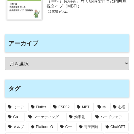
【INFJ】提唱者。外向感情を伴った内向直
観タイプ（MBTI）
11628 views
アーカイブ
タグ
ミーア
Flutter
ESP32
MBTI
本
心理
Go
マーケティング
効率化
ハードウェア
メルプ
PlatformIO
C++
電子回路
ChatGPT