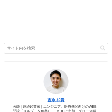
吉永 和貴
医師 | 連続起業家 | エンジニア。医療機関向けのWEB
問診「メルプ」を創業し、JMDCに売却。グロース継