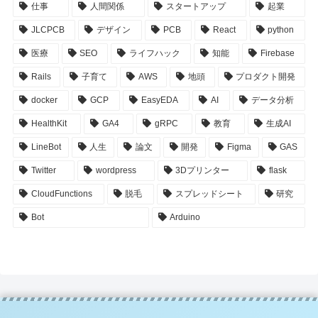
仕事
人間関係
スタートアップ
起業
JLCPCB
デザイン
PCB
React
python
医療
SEO
ライフハック
知能
Firebase
Rails
子育て
AWS
地頭
プロダクト開発
docker
GCP
EasyEDA
AI
データ分析
HealthKit
GA4
gRPC
教育
生成AI
LineBot
人生
論文
開発
Figma
GAS
Twitter
wordpress
3Dプリンター
flask
CloudFunctions
脱毛
スプレッドシート
研究
Bot
Arduino