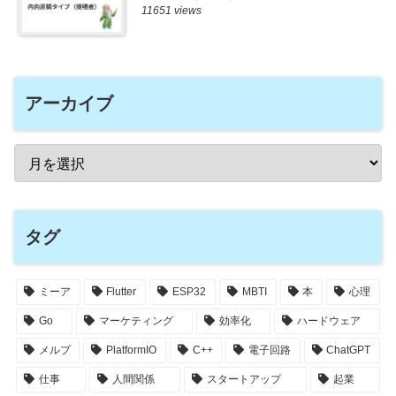
11651 views
アーカイブ
タグ
ミーア
Flutter
ESP32
MBTI
本
心理
Go
マーケティング
効率化
ハードウェア
メルプ
PlatformIO
C++
電子回路
ChatGPT
仕事
人間関係
スタートアップ
起業