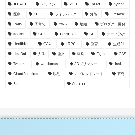
JLCPCB
デザイン
PCB
React
python
医療
SEO
ライフハック
知能
Firebase
Rails
子育て
AWS
地頭
プロダクト開発
docker
GCP
EasyEDA
AI
データ分析
HealthKit
GA4
gRPC
教育
生成AI
LineBot
人生
論文
開発
Figma
GAS
Twitter
wordpress
3Dプリンター
flask
CloudFunctions
脱毛
スプレッドシート
研究
Bot
Arduino