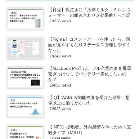
【育児】夜泣きに「液体ミルク＋ミルクウ
ォーマー」の組み合わせが効果的だった話
19230 views
【Figma】コメントノートを使ったら、画
面が見やすくなりステータス管理しやすく
なった
18242 views
【MacBook Pro】は、フル充電のまま電源
繋ぎっぱなしでバッテリー劣化しないの
か？
16056 views
【IQ】WAIS-IV知能検査を受けた結果。想
像以上に偏りがあった
12023 views
【INFJ】提唱者。外向感情を伴った内向直
観タイプ（MBTI）
11634 views