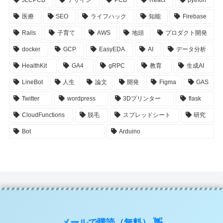
JLCPCB
デザイン
PCB
React
python
医療
SEO
ライフハック
知能
Firebase
Rails
子育て
AWS
地頭
プロダクト開発
docker
GCP
EasyEDA
AI
データ分析
HealthKit
GA4
gRPC
教育
生成AI
LineBot
人生
論文
開発
Figma
GAS
Twitter
wordpress
3Dプリンター
flask
CloudFunctions
脱毛
スプレッドシート
研究
Bot
Arduino
メールで購読（無料） 👋