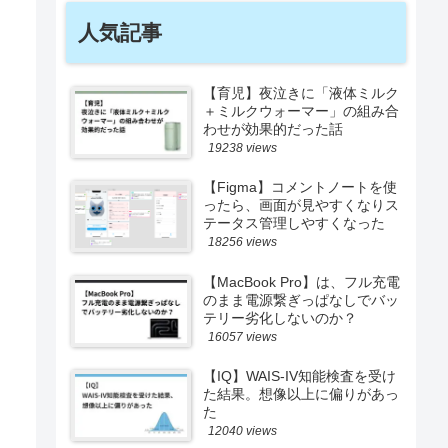
人気記事
【育児】夜泣きに「液体ミルク
＋ミルクウォーマー」の組み合
わせが効果的だった話
19238 views
【Figma】コメントノートを使
ったら、画面が見やすくなりス
テータス管理しやすくなった
18256 views
【MacBook Pro】は、フル充電
のまま電源繋ぎっぱなしでバッ
テリー劣化しないのか？
16057 views
【IQ】WAIS-IV知能検査を受け
た結果。想像以上に偏りがあっ
た
12040 views