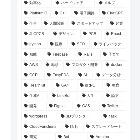
効率化
ハードウェア
メルプ
PlatformIO
C++
電子回路
ChatGPT
仕事
人間関係
スタートアップ
起業
JLCPCB
デザイン
PCB
React
python
医療
SEO
ライフハック
知能
Firebase
Rails
子育て
AWS
地頭
プロダクト開発
docker
GCP
EasyEDA
AI
データ分析
HealthKit
GA4
gRPC
教育
生成AI
LineBot
人生
論文
開発
Figma
GAS
Twitter
wordpress
3Dプリンター
flask
CloudFunctions
脱毛
スプレッドシート
研究
Bot
Arduino