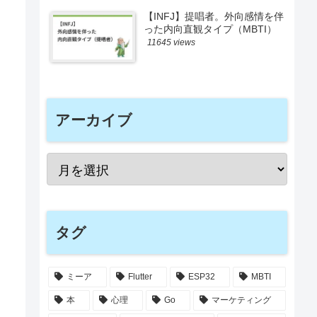
【INFJ】提唱者。外向感情を伴
った内向直観タイプ（MBTI）
11645 views
アーカイブ
タグ
ミーア
Flutter
ESP32
MBTI
本
心理
Go
マーケティング