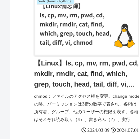
Web（React / Python）
【Linux】ls, cp, mv, rm, pwd, cd,
mkdir, rmdir, cat, find, which,
grep, touch, head, tail, diff, vi,
chmod
chmod：ファイルのアクセス権を変更。change mod
の略。パーミッションは3桁の数字で表され、各桁は
所有者、グループ、他のユーザーの権限を表す。各桁
はそれぞれ読み取り（4）、書き込み（2）、実行
（1）の値を持ち、これらの値を組み合わせて権限を
2024.03.09
2024.07.01
指定する。