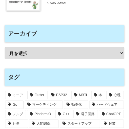
11646 views
アーカイブ
タグ
ミーア
Flutter
ESP32
MBTI
本
心理
Go
マーケティング
効率化
ハードウェア
メルプ
PlatformIO
C++
電子回路
ChatGPT
仕事
人間関係
スタートアップ
起業