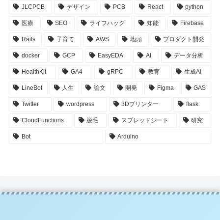
JLCPCB
デザイン
PCB
React
python
医療
SEO
ライフハック
知能
Firebase
Rails
子育て
AWS
地頭
プロダクト開発
docker
GCP
EasyEDA
AI
データ分析
HealthKit
GA4
gRPC
教育
生成AI
LineBot
人生
論文
開発
Figma
GAS
Twitter
wordpress
3Dプリンター
flask
CloudFunctions
脱毛
スプレッドシート
研究
Bot
Arduino