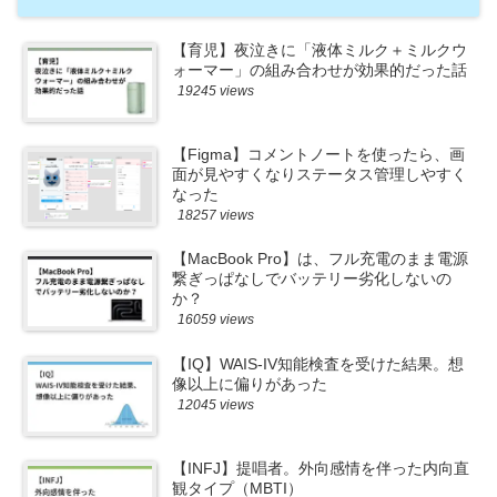
【育児】夜泣きに「液体ミルク＋ミルクウ
ォーマー」の組み合わせが効果的だった話
19245 views
【Figma】コメントノートを使ったら、画
面が見やすくなりステータス管理しやすく
なった
18257 views
【MacBook Pro】は、フル充電のまま電源
繋ぎっぱなしでバッテリー劣化しないの
か？
16059 views
【IQ】WAIS-IV知能検査を受けた結果。想
像以上に偏りがあった
12045 views
【INFJ】提唱者。外向感情を伴った内向直
観タイプ（MBTI）