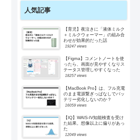
人気記事
【育児】夜泣きに「液体ミルク
＋ミルクウォーマー」の組み合
わせが効果的だった話
19247 views
【Figma】コメントノートを使
ったら、画面が見やすくなりス
テータス管理しやすくなった
18257 views
【MacBook Pro】は、フル充電
のまま電源繋ぎっぱなしでバッ
テリー劣化しないのか？
16059 views
【IQ】WAIS-IV知能検査を受け
た結果。想像以上に偏りがあっ
た
12049 views