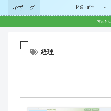
かずログ
起業・経営
方言を話
経理