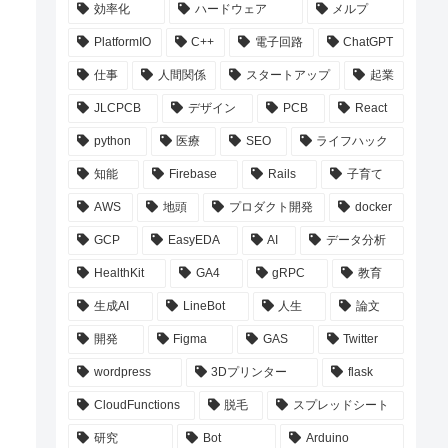
効率化
ハードウェア
メルプ
PlatformIO
C++
電子回路
ChatGPT
仕事
人間関係
スタートアップ
起業
JLCPCB
デザイン
PCB
React
python
医療
SEO
ライフハック
知能
Firebase
Rails
子育て
AWS
地頭
プロダクト開発
docker
GCP
EasyEDA
AI
データ分析
HealthKit
GA4
gRPC
教育
生成AI
LineBot
人生
論文
開発
Figma
GAS
Twitter
wordpress
3Dプリンター
flask
CloudFunctions
脱毛
スプレッドシート
研究
Bot
Arduino