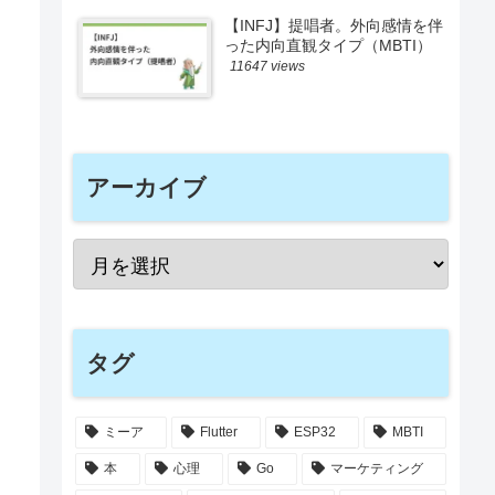
【INFJ】提唱者。外向感情を伴
った内向直観タイプ（MBTI）
11647 views
アーカイブ
タグ
ミーア
Flutter
ESP32
MBTI
本
心理
Go
マーケティング