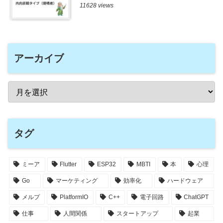
11628 views
アーカイブ
タグ
ミーア
Flutter
ESP32
MBTI
本
心理
Go
マーケティング
効率化
ハードウェア
メルプ
PlatformIO
C++
電子回路
ChatGPT
仕事
人間関係
スタートアップ
起業