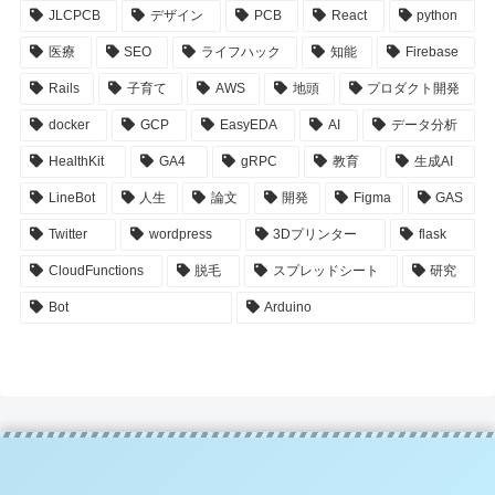
JLCPCB
デザイン
PCB
React
python
医療
SEO
ライフハック
知能
Firebase
Rails
子育て
AWS
地頭
プロダクト開発
docker
GCP
EasyEDA
AI
データ分析
HealthKit
GA4
gRPC
教育
生成AI
LineBot
人生
論文
開発
Figma
GAS
Twitter
wordpress
3Dプリンター
flask
CloudFunctions
脱毛
スプレッドシート
研究
Bot
Arduino