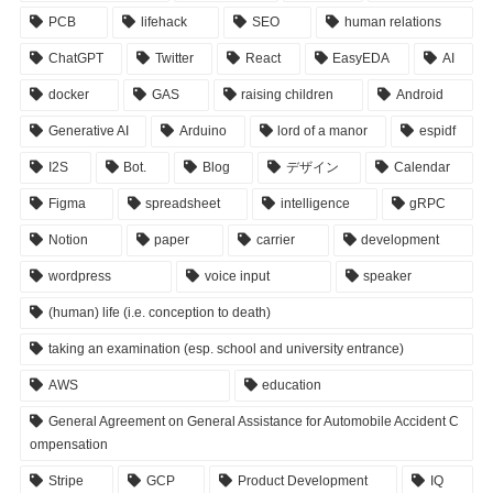
PCB
lifehack
SEO
human relations
ChatGPT
Twitter
React
EasyEDA
AI
docker
GAS
raising children
Android
Generative AI
Arduino
lord of a manor
espidf
I2S
Bot.
Blog
デザイン
Calendar
Figma
spreadsheet
intelligence
gRPC
Notion
paper
carrier
development
wordpress
voice input
speaker
(human) life (i.e. conception to death)
taking an examination (esp. school and university entrance)
AWS
education
General Agreement on General Assistance for Automobile Accident C
ompensation
Stripe
GCP
Product Development
IQ