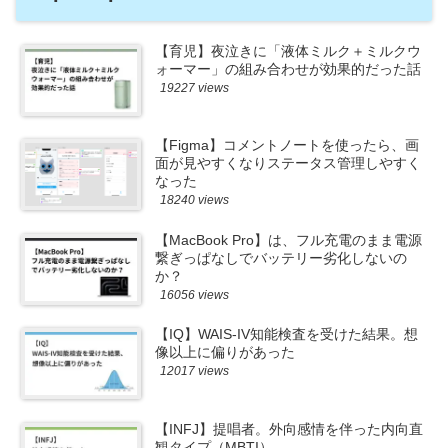
【育児】夜泣きに「液体ミルク＋ミルクウ
ォーマー」の組み合わせが効果的だった話
19227 views
【Figma】コメントノートを使ったら、画
面が見やすくなりステータス管理しやすく
なった
18240 views
【MacBook Pro】は、フル充電のまま電源
繋ぎっぱなしでバッテリー劣化しないの
か？
16056 views
【IQ】WAIS-IV知能検査を受けた結果。想
像以上に偏りがあった
12017 views
【INFJ】提唱者。外向感情を伴った内向直
観タイプ（MBTI）