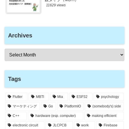
11629 views
Archives
Tags
Flutter
MBTI
Mia
ESP32
psychology
マーケティング
Go
PlatformIO
(somebody's) side
C++
hardware (esp. computer)
making efficient
electronic circuit
JLCPCB
work
Firebase